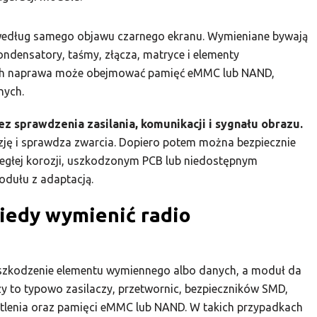
e według samego objawu czarnego ekranu. Wymieniane bywają
kondensatory, taśmy, złącza, matryce i elementy
ych naprawa może obejmować pamięć eMMC lub NAND,
nych.
 sprawdzenia zasilania, komunikacji i sygnału obrazu.
ozję i sprawdza zwarcia. Dopiero potem można bezpiecznie
ozległej korozji, uszkodzonym PCB lub niedostępnym
dułu z adaptacją.
kiedy wymienić radio
szkodzenie elementu wymiennego albo danych, a moduł da
zy to typowo zasilaczy, przetwornic, bezpieczników SMD,
etlenia oraz pamięci eMMC lub NAND. W takich przypadkach