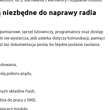
uetooth, GPS, sterowania z kierownicy i usypiania modułu.
są niezbędne do naprawy radia
pomiarowe, sprzęt lutowniczy, programatory oraz dostęp
r nie wystarcza, jeśli usterka dotyczy komunikacji, pamięci
t też dokumentacja pinów, bo błędne podanie zasilania
odowania,
rolą poboru prądu,
nych układów flash,
ędzia do pracy z SMD,
iguracji modułu.