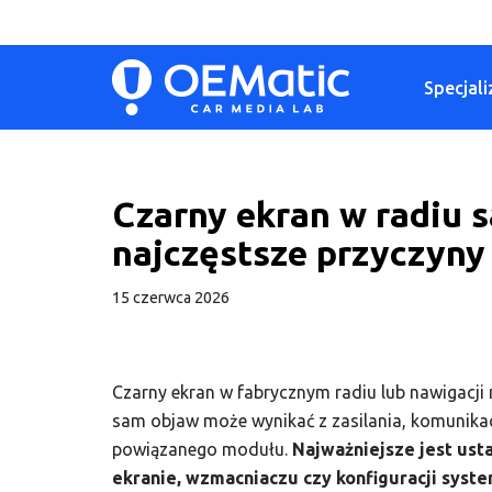
Przejdź
Specjali
do
treści
Czarny ekran w radi
najczęstsze przyczyny
15 czerwca 2026
Czarny ekran w fabrycznym radiu lub nawigacj
sam objaw może wynikać z zasilania, komunikac
powiązanego modułu.
Najważniejsze jest usta
ekranie, wzmacniaczu czy konfiguracji syste