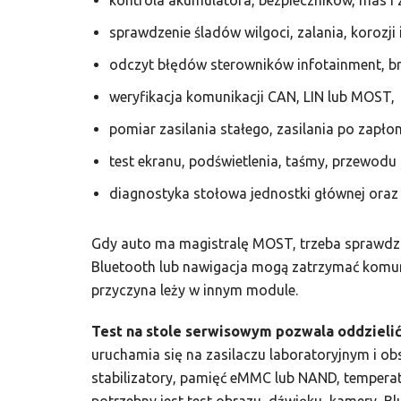
kontrola akumulatora, bezpieczników, mas i z
sprawdzenie śladów wilgoci, zalania, korozji i
odczyt błędów sterowników infotainment, b
weryfikacja komunikacji CAN, LIN lub MOST,
pomiar zasilania stałego, zasilania po zapłon
test ekranu, podświetlenia, taśmy, przewodu
diagnostyka stołowa jednostki głównej oraz p
Gdy auto ma magistralę MOST, trzeba sprawdzi
Bluetooth lub nawigacja mogą zatrzymać komun
przyczyna leży w innym module.
Test na stole serwisowym pozwala oddzielić 
uruchamia się na zasilaczu laboratoryjnym i ob
stabilizatory, pamięć eMMC lub NAND, tempera