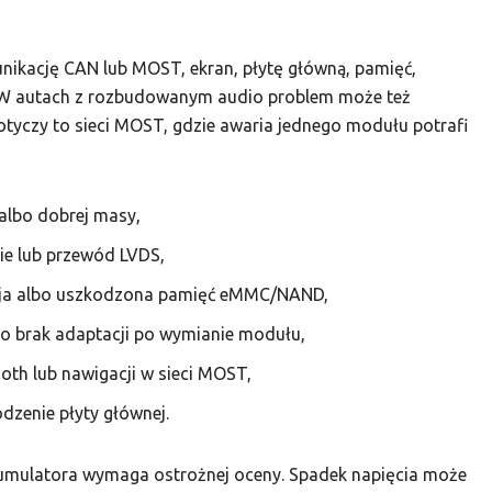
unikację CAN lub MOST, ekran, płytę główną, pamięć,
 W autach z rozbudowanym audio problem może też
tyczy to sieci MOST, gdzie awaria jednego modułu potrafi
 albo dobrej masy,
ie lub przewód LVDS,
cja albo uszkodzona pamięć eMMC/NAND,
o brak adaptacji po wymianie modułu,
oth lub nawigacji w sieci MOST,
odzenie płyty głównej.
kumulatora wymaga ostrożnej oceny. Spadek napięcia może