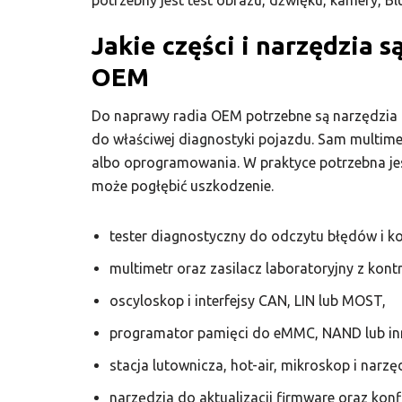
potrzebny jest test obrazu, dźwięku, kamery, Bl
Jakie części i narzędzia 
OEM
Do naprawy radia OEM potrzebne są narzędzia 
do właściwej diagnostyki pojazdu. Sam multimet
albo oprogramowania. W praktyce potrzebna jes
może pogłębić uszkodzenie.
tester diagnostyczny do odczytu błędów i k
multimetr oraz zasilacz laboratoryjny z kont
oscyloskop i interfejsy CAN, LIN lub MOST,
programator pamięci do eMMC, NAND lub in
stacja lutownicza, hot-air, mikroskop i narz
narzędzia do aktualizacji firmware oraz konf