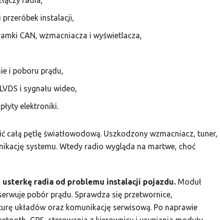
łączy radia,
 przeróbek instalacji,
ramki CAN, wzmacniacza i wyświetlacza,
ie i poboru prądu,
 LVDS i sygnału wideo,
łyty elektroniki.
ć całą pętlę światłowodową. Uszkodzony wzmacniacz, tuner,
ikację systemu. Wtedy radio wygląda na martwe, choć
usterkę radia od problemu instalacji pojazdu.
Moduł
serwuje pobór prądu. Sprawdza się przetwornice,
turę układów oraz komunikację serwisową. Po naprawie