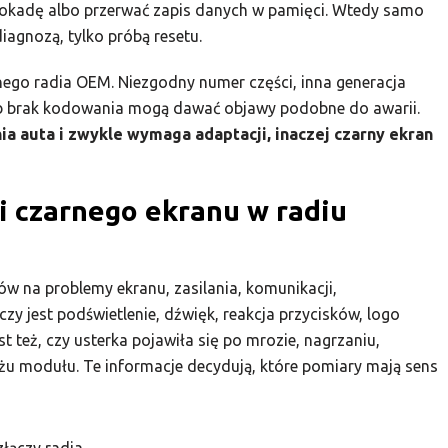
blokadę albo przerwać zapis danych w pamięci. Wtedy samo
diagnozą, tylko próbą resetu.
go radia OEM. Niezgodny numer części, inna generacja
lub brak kodowania mogą dawać objawy podobne do awarii.
 auta i zwykle wymaga adaptacji, inaczej czarny ekran
ki czarnego ekranu w radiu
w na problemy ekranu, zasilania, komunikacji,
zy jest podświetlenie, dźwięk, reakcja przycisków, logo
 też, czy usterka pojawiła się po mrozie, nagrzaniu,
ażu modułu. Te informacje decydują, które pomiary mają sens