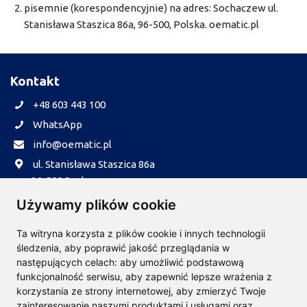
pisemnie (korespondencyjnie) na adres: Sochaczew ul.
Stanisława Staszica 86a, 96-500, Polska. oematic.pl
Kontakt
+48 603 443 100
WhatsApp
info@oematic.pl
ul. Stanisława Staszica 86a
96-500 Sochaczew
Informacje
Używamy plików cookie
Realizacja zamówień
Ta witryna korzysta z plików cookie i innych technologii
Płatności
śledzenia, aby poprawić jakość przeglądania w
następujących celach:
aby umożliwić podstawową
Reklamacje
funkcjonalność serwisu
,
aby zapewnić lepsze wrażenia z
Dla firm B2B
korzystania ze strony internetowej
,
aby zmierzyć Twoje
O nas
zainteresowanie naszymi produktami i usługami oraz