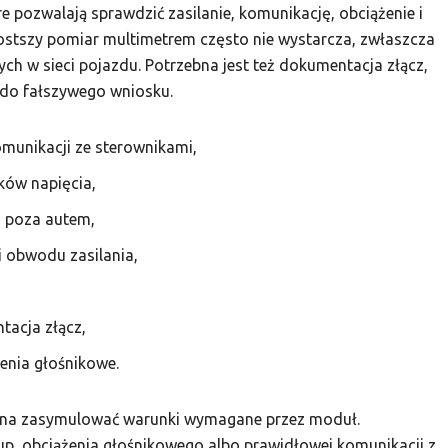
e pozwalają sprawdzić zasilanie, komunikację, obciążenie i
ostszy pomiar multimetrem często nie wystarcza, zwłaszcza
h w sieci pojazdu. Potrzebna jest też dokumentacja złącz,
 do fałszywego wniosku.
munikacji ze sterownikami,
ków napięcia,
u poza autem,
i obwodu zasilania,
tacja złącz,
enia głośnikowe.
żna zasymulować warunki wymagane przez moduł.
, obciążenia głośnikowego albo prawidłowej komunikacji z