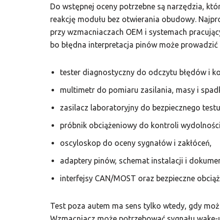
Do wstępnej oceny potrzebne są narzędzia, któr
reakcję modułu bez otwierania obudowy. Najpr
przy wzmacniaczach OEM i systemach pracującyc
bo błędna interpretacja pinów może prowadzić
tester diagnostyczny do odczytu błędów i ko
multimetr do pomiaru zasilania, masy i spad
zasilacz laboratoryjny do bezpiecznego test
próbnik obciążeniowy do kontroli wydolnośc
oscyloskop do oceny sygnałów i zakłóceń,
adaptery pinów, schemat instalacji i dokumen
interfejsy CAN/MOST oraz bezpieczne obciąż
Test poza autem ma sens tylko wtedy, gdy mo
Wzmacniacz może potrzebować sygnału wake-up