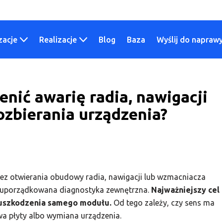
zacje
Realizacje
Blog
Baza
Wyślij do napraw
enić awarię radia, nawigacji
ozbierania urządzenia?
bez otwierania obudowy radia, nawigacji lub wzmacniacza
ecz uporządkowana diagnostyka zewnętrzna.
Najważniejszy cel
d uszkodzenia samego modułu.
Od tego zależy, czy sens ma
wa płyty albo wymiana urządzenia.