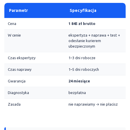
Parametr
Specyfikacja
Cena
1 845 zł brutto
W cenie
ekspertyza + naprawa + test +
odesłanie kurierem
ubezpieczonym
Czas ekspertyzy
1–3 dni robocze
Czas naprawy
1–5 dni roboczych
Gwarancja
24 miesiące
Diagnostyka
bezpłatna
Zasada
nie naprawiamy → nie płacisz