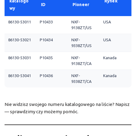
katalogo
Rynek
ID
Pioneer
wy
86130-53011
P10433
NXF-
USA
9138ZT/US
86130-53021
P10434
NXF-
USA
9338ZT/US
86130-53031
P10435
NXF-
Kanada
9138ZT/CA
86130-53041
P10436
NXF-
Kanada
9338ZT/CA
Nie widzisz swojego numeru katalogowego na liście? Napisz
— sprawdzimy czy możemy pomóc.