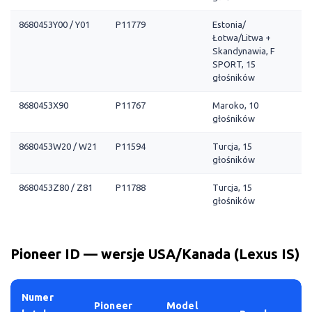
8680453Y00 / Y01
P11779
Estonia/
Łotwa/Litwa +
Skandynawia, F
SPORT, 15
głośników
8680453X90
P11767
Maroko, 10
głośników
8680453W20 / W21
P11594
Turcja, 15
głośników
8680453Z80 / Z81
P11788
Turcja, 15
głośników
Pioneer ID — wersje USA/Kanada (Lexus IS)
Numer
Pioneer
Model