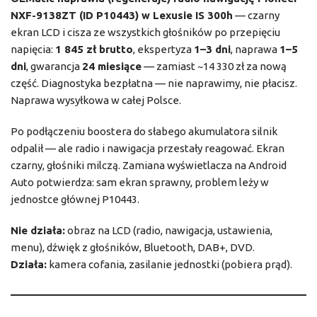
NXF-9138ZT (ID P10443) w Lexusie IS 300h
— czarny
ekran LCD i cisza ze wszystkich głośników po przepięciu
napięcia:
1 845 zł brutto
, ekspertyza
1–3 dni
, naprawa
1–5
dni
, gwarancja
24 miesiące
— zamiast ~14 330 zł za nową
część. Diagnostyka bezpłatna — nie naprawimy, nie płacisz.
Naprawa wysyłkowa w całej Polsce.
Po podłączeniu boostera do słabego akumulatora silnik
odpalił — ale radio i nawigacja przestały reagować. Ekran
czarny, głośniki milczą. Zamiana wyświetlacza na Android
Auto potwierdza: sam ekran sprawny, problem leży w
jednostce głównej P10443.
Nie działa:
obraz na LCD (radio, nawigacja, ustawienia,
menu), dźwięk z głośników, Bluetooth, DAB+, DVD.
Działa:
kamera cofania, zasilanie jednostki (pobiera prąd).