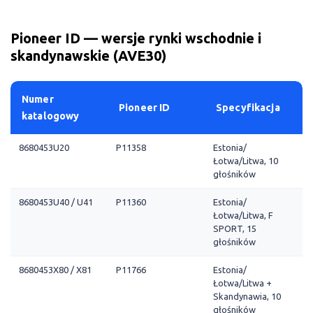
Pioneer ID — wersje rynki wschodnie i
skandynawskie (AVE30)
Numer
Pioneer ID
Specyfikacja
katalogowy
8680453U20
P11358
Estonia/
Łotwa/Litwa, 10
głośników
8680453U40 / U41
P11360
Estonia/
Łotwa/Litwa, F
SPORT, 15
głośników
8680453X80 / X81
P11766
Estonia/
Łotwa/Litwa +
Skandynawia, 10
głośników