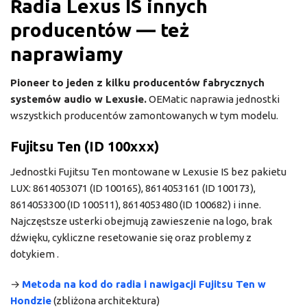
Radia Lexus IS innych
producentów — też
naprawiamy
Pioneer to jeden z kilku producentów fabrycznych
systemów audio w Lexusie.
OEMatic naprawia jednostki
wszystkich producentów zamontowanych w tym modelu.
Fujitsu Ten (ID 100xxx)
Jednostki Fujitsu Ten montowane w Lexusie IS bez pakietu
LUX: 8614053071 (ID 100165), 8614053161 (ID 100173),
8614053300 (ID 100511), 8614053480 (ID 100682) i inne.
Najczęstsze usterki obejmują zawieszenie na logo, brak
dźwięku, cykliczne resetowanie się oraz problemy z
dotykiem .
→
Metoda na kod do radia i nawigacji Fujitsu Ten w
Hondzie
(zbliżona architektura)