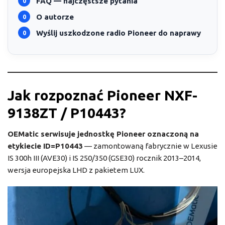
FAQ — najczęstsze pytania
O autorze
Wyślij uszkodzone radio Pioneer do naprawy
Jak rozpoznać Pioneer NXF-
9138ZT / P10443?
OEMatic serwisuje jednostkę Pioneer oznaczoną na
etykiecie ID=P10443
— zamontowaną fabrycznie w Lexusie
IS 300h III (AVE30) i IS 250/350 (GSE30) rocznik 2013–2014,
wersja europejska LHD z pakietem LUX.