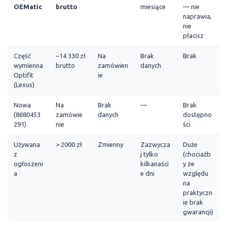
OEMatic
brutto
miesiące
— nie
naprawia,
nie
płacisz
Część
~14 330 zł
Na
Brak
Brak
wymienna
brutto
zamówien
danych
Optifit
ie
(Lexus)
Nowa
Na
Brak
—
Brak
(8680453
zamówie
danych
dostępno
291)
nie
ści
Używana
> 2000 zł
Zmienny
Zazwycza
Duże
z
j tylko
(chociażb
ogłoszeni
kilkanaści
y ze
a
e dni
względu
na
praktyczn
ie brak
gwarancji)