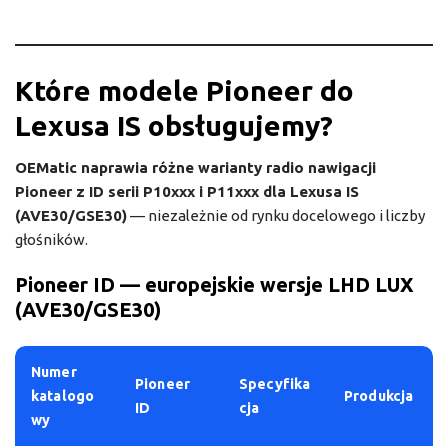
Które modele Pioneer do
Lexusa IS obsługujemy?
OEMatic naprawia różne warianty radio nawigacji
Pioneer z ID serii P10xxx i P11xxx dla Lexusa IS
(AVE30/GSE30)
— niezależnie od rynku docelowego i liczby
głośników.
Pioneer ID — europejskie wersje LHD LUX
(AVE30/GSE30)
Numer
Pioneer
Specyfika
katalogo
Produkcja
ID
cja
wy