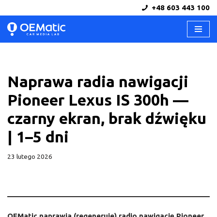
+48 603 443 100
Przejdź
do
treści
Naprawa radia nawigacji
Pioneer Lexus IS 300h —
czarny ekran, brak dźwięku
| 1–5 dni
23 lutego 2026
OEMatic naprawia (regeneruje) radio nawigację Pioneer