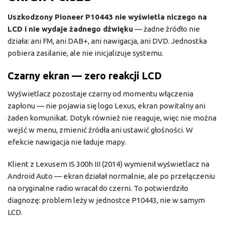
Uszkodzony Pioneer P10443 nie wyświetla niczego na
LCD i nie wydaje żadnego dźwięku
— żadne źródło nie
działa: ani FM, ani DAB+, ani nawigacja, ani DVD. Jednostka
pobiera zasilanie, ale nie inicjalizuje systemu.
Czarny ekran — zero reakcji LCD
Wyświetlacz pozostaje czarny od momentu włączenia
zapłonu — nie pojawia się logo Lexus, ekran powitalny ani
żaden komunikat. Dotyk również nie reaguje, więc nie można
wejść w menu, zmienić źródła ani ustawić głośności. W
efekcie nawigacja nie ładuje mapy.
Klient z Lexusem IS 300h III (2014) wymienił wyświetlacz na
Android Auto — ekran działał normalnie, ale po przełączeniu
na oryginalne radio wracał do czerni. To potwierdziło
diagnozę: problem leży w jednostce P10443, nie w samym
LCD.