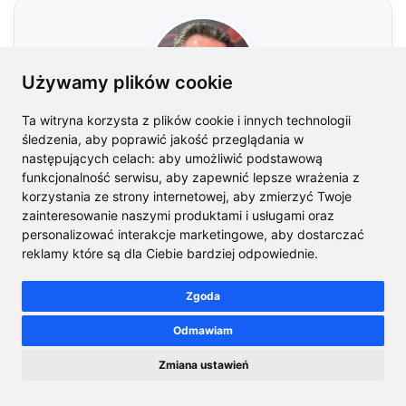
Używamy plików cookie
Ta witryna korzysta z plików cookie i innych technologii
O autorze
śledzenia, aby poprawić jakość przeglądania w
następujących celach:
aby umożliwić podstawową
Tomasz Mazurkiewicz
funkcjonalność serwisu
,
aby zapewnić lepsze wrażenia z
korzystania ze strony internetowej
,
aby zmierzyć Twoje
Założyciel OEMatic · 15+ lat w elektronice OEM
zainteresowanie naszymi produktami i usługami oraz
Tomasz Mazurkiewicz to założyciel i właściciel marki
personalizować interakcje marketingowe
,
aby dostarczać
OEMatic – serwisu specjalizującego się w naprawach
reklamy które są dla Ciebie bardziej odpowiednie
.
fabrycznych radioodbiorników, systemów nawigacji i
wzmacniaczy samochodowych. Od ponad 15 lat
Zgoda
zajmuje się elektroniką OEM, łącząc codzienną pracę
Odmawiam
warsztatową w Sochaczewie z wysyłkową obsługą
klientów z całej Polski.
Zmiana ustawień
W publikowanych tekstach opiera się na realnych