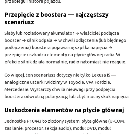
przebiegu i historii pojazdu.
Przepięcie z boostera — najczęstszy
scenariusz
Słaby lub rozładowany akumulator → właściciel podłącza
booster → silnik odpala → w chwili odłączenia (lub błędnego
podłączenia) boostera pojawia się szpilka napięcia →
przepięcie uszkadza elementy na płycie głównej radia. W
efekcie silnik działa normalnie, radio natomiast nie reaguje.
Co więcej, ten scenariusz dotyczy nie tylko Lexusa IS —
analogiczne usterki widzimy w Toyocie, VW, Fordzie,
Mercedesie. Wystarczy chwila nieuwagi przy podpięciu
boostera odwrotną polaryzacją lub zbyt mocny skok napięcia.
Uszkodzenia elementów na płycie głównej
Jednostka P10443 to złożony system: płyta główna (U-COM,
zasilanie, procesor, sekcja audio), moduł DVD, moduł