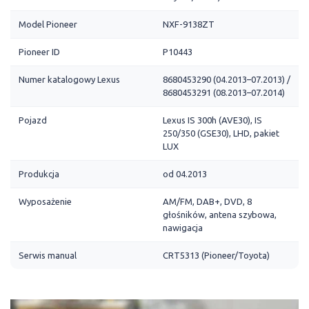
Model Pioneer
NXF-9138ZT
Pioneer ID
P10443
Numer katalogowy Lexus
8680453290 (04.2013–07.2013) /
8680453291 (08.2013–07.2014)
Pojazd
Lexus IS 300h (AVE30), IS
250/350 (GSE30), LHD, pakiet
LUX
Produkcja
od 04.2013
Wyposażenie
AM/FM, DAB+, DVD, 8
głośników, antena szybowa,
nawigacja
Serwis manual
CRT5313 (Pioneer/Toyota)