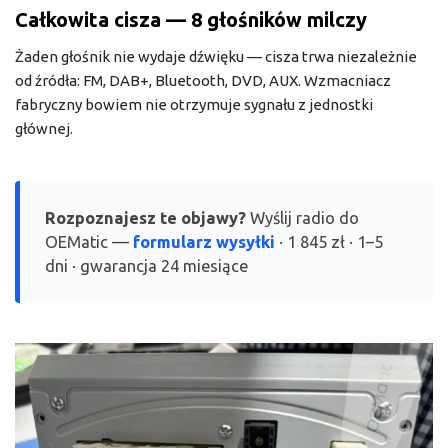
Całkowita cisza — 8 głośników milczy
Żaden głośnik nie wydaje dźwięku — cisza trwa niezależnie
od źródła: FM, DAB+, Bluetooth, DVD, AUX. Wzmacniacz
fabryczny bowiem nie otrzymuje sygnału z jednostki
głównej.
Rozpoznajesz te objawy?
Wyślij radio do
OEMatic —
formularz wysyłki
· 1 845 zł · 1–5
dni · gwarancja 24 miesiące