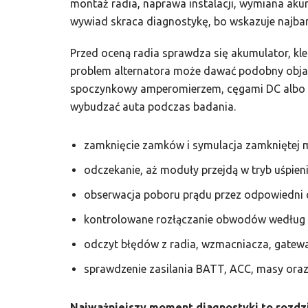
montaż radia, naprawa instalacji, wymiana akum
wywiad skraca diagnostykę, bo wskazuje najba
Przed oceną radia sprawdza się akumulator, kle
problem alternatora może dawać podobny objaw,
spoczynkowy amperomierzem, cęgami DC albo re
wybudzać auta podczas badania.
zamknięcie zamków i symulacja zamkniętej 
odczekanie, aż moduły przejdą w tryb uśpieni
obserwacja poboru prądu przez odpowiedni 
kontrolowane rozłączanie obwodów według
odczyt błędów z radia, wzmacniacza, gateway
sprawdzenie zasilania BATT, ACC, masy or
Najważniejszy moment diagnostyki to rozdzi