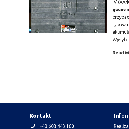
IV (XA4
gwaran
przypad
typowa 
akumula
Wysyłka
Read M
Kontakt
Infor
+48 603 443 100
Realiz