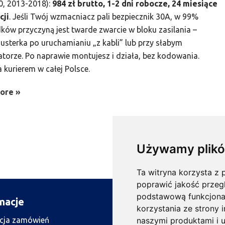
0, 2013-2018):
984 zł brutto, 1-2 dni robocze, 24 miesiące
cji
. Jeśli Twój wzmacniacz pali bezpiecznik 30A, w 99%
ków przyczyną jest twarde zwarcie w bloku zasilania –
usterka po uruchamianiu „z kabli” lub przy słabym
torze. Po naprawie montujesz i działa, bez kodowania.
 kurierem w całej Polsce.
ore »
Używamy plikó
Ta witryna korzysta z p
poprawić jakość przeg
podstawową funkcjona
macje
Regulaminy
korzystania ze strony 
acja zamówień
Regulamin
naszymi produktami i u