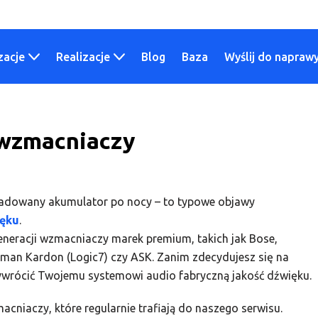
zacje
Realizacje
Blog
Baza
Wyślij do napraw
 wzmacniaczy
ozładowany akumulator po nocy – to typowe objawy
ięku
.
eneracji wzmacniaczy marek premium, takich jak Bose,
man Kardon (Logic7) czy ASK. Zanim zdecydujesz się na
wrócić Twojemu systemowi audio fabryczną jakość dźwięku.
acniaczy, które regularnie trafiają do naszego serwisu.