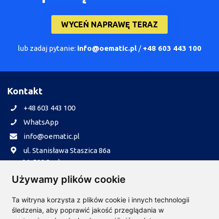
WYCEŃ NAPRAWĘ TERAZ
lub zadaj pytanie:
info@oematic.pl
/
+48 603 443 100
Kontakt
+48 603 443 100
WhatsApp
info@oematic.pl
ul. Stanisława Staszica 86a
96-500 Sochaczew
Informacje
Używamy plików cookie
Realizacja zamówień
Ta witryna korzysta z plików cookie i innych technologii
Płatności
śledzenia, aby poprawić jakość przeglądania w