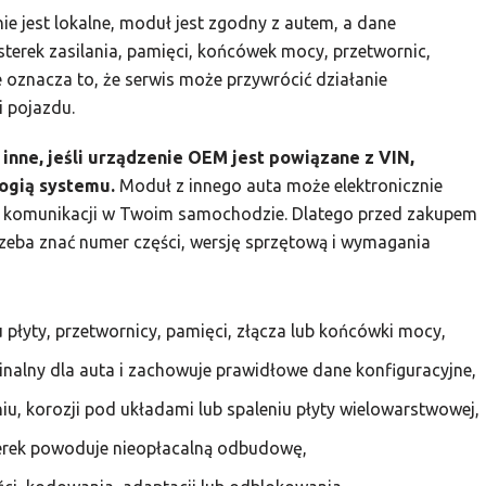
 jest lokalne, moduł jest zgodny z autem, a dane
sterek zasilania, pamięci, końcówek mocy, przetwornic,
e oznacza to, że serwis może przywrócić działanie
i pojazdu.
inne, jeśli urządzenie OEM jest powiązane z VIN,
ogią systemu.
Moduł z innego auta może elektronicznie
lbo komunikacji w Twoim samochodzie. Dlatego przed zakupem
zeba znać numer części, wersję sprzętową i wymagania
płyty, przetwornicy, pamięci, złącza lub końcówki mocy,
inalny dla auta i zachowuje prawidłowe dane konfiguracyjne,
u, korozji pod układami lub spaleniu płyty wielowarstwowej,
erek powoduje nieopłacalną odbudowę,