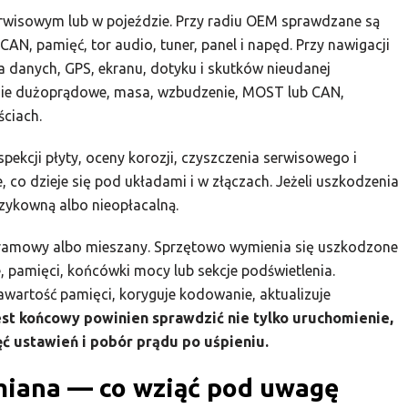
erwisowym lub w pojeździe. Przy radiu OEM sprawdzane są
CAN, pamięć, tor audio, tuner, panel i napęd. Przy nawigacji
 danych, GPS, ekranu, dotyku i skutków nieudanej
lanie dużoprądowe, masa, wzbudzenie, MOST lub CAN,
ściach.
ekcji płyty, oceny korozji, czyszczenia serwisowego i
co dzieje się pod układami i w złączach. Jeżeli uszkodzenia
zykowną albo nieopłacalną.
ramowy albo mieszany. Sprzętowo wymienia się uszkodzone
e, pamięci, końcówki mocy lub sekcje podświetlenia.
wartość pamięci, koryguje kodowanie, aktualizuje
st końcowy powinien sprawdzić nie tylko uruchomienie,
ęć ustawień i pobór prądu po uśpieniu.
miana — co wziąć pod uwagę