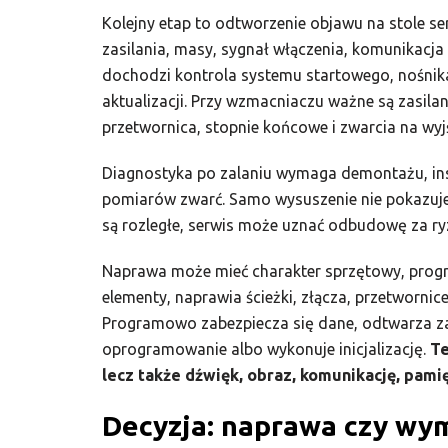
Kolejny etap to odtworzenie objawu na stole s
zasilania, masy, sygnał włączenia, komunikacja 
dochodzi kontrola systemu startowego, nośnika
aktualizacji. Przy wzmacniaczu ważne są zasi
przetwornica, stopnie końcowe i zwarcia na wyj
Diagnostyka po zalaniu wymaga demontażu, insp
pomiarów zwarć. Samo wysuszenie nie pokazuje, 
są rozległe, serwis może uznać odbudowę za ry
Naprawa może mieć charakter sprzętowy, prog
elementy, naprawia ścieżki, złącza, przetwornic
Programowo zabezpiecza się dane, odtwarza za
oprogramowanie albo wykonuje inicjalizację.
Te
lecz także dźwięk, obraz, komunikację, pami
Decyzja: naprawa czy wy