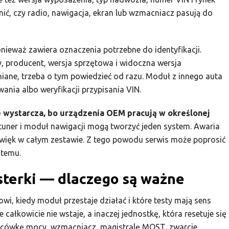
ić, czy radio, nawigacja, ekran lub wzmacniacz pasują do
onieważ zawiera oznaczenia potrzebne do identyfikacji.
y, producent, wersja sprzętowa i widoczna wersja
iane, trzeba o tym powiedzieć od razu. Moduł z innego auta
ia albo weryfikacji przypisania VIN.
 wystarcza, bo urządzenia OEM pracują w określonej
tuner i moduł nawigacji mogą tworzyć jeden system. Awaria
źwięk w całym zestawie. Z tego powodu serwis może poprosić
stemu.
usterki — dlaczego są ważne
owi, kiedy moduł przestaje działać i które testy mają sens
e całkowicie nie wstaje, a inaczej jednostkę, która resetuje się
ńcówkę mocy, wzmacniacz, magistralę MOST, zwarcie