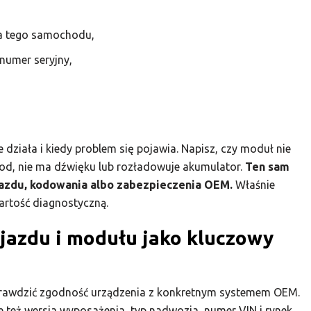
dla tego samochodu,
 numer seryjny,
działa i kiedy problem się pojawia. Napisz, czy moduł nie
 kod, nie ma dźwięku lub rozładowuje akumulator.
Ten sam
jazdu, kodowania albo zabezpieczenia OEM.
Właśnie
artość diagnostyczną.
jazdu i modułu jako kluczowy
prawdzić zgodność urządzenia z konkretnym systemem OEM.
ale też wersja wyposażenia, typ nadwozia, numer VIN i rynek