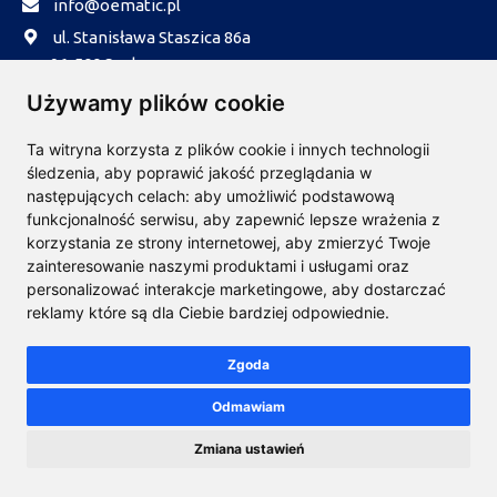
info@oematic.pl
ul. Stanisława Staszica 86a
96-500 Sochaczew
Informacje
Używamy plików cookie
Realizacja zamówień
Ta witryna korzysta z plików cookie i innych technologii
Płatności
śledzenia, aby poprawić jakość przeglądania w
następujących celach:
aby umożliwić podstawową
Reklamacje
funkcjonalność serwisu
,
aby zapewnić lepsze wrażenia z
Dla firm B2B
korzystania ze strony internetowej
,
aby zmierzyć Twoje
O nas
zainteresowanie naszymi produktami i usługami oraz
personalizować interakcje marketingowe
,
aby dostarczać
Regulaminy
reklamy które są dla Ciebie bardziej odpowiednie
.
Regulamin
Zgoda
Polityka prywatności
Społeczność
Odmawiam
Zmiana ustawień