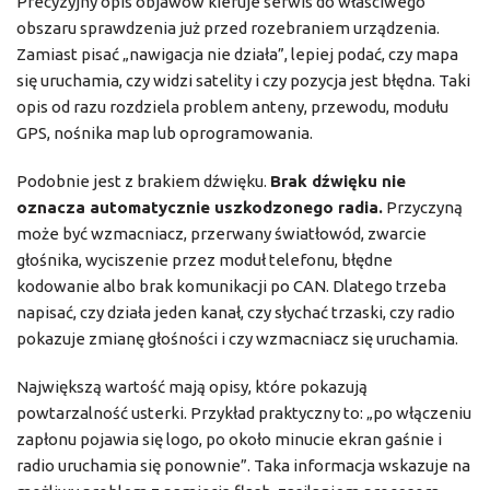
Precyzyjny opis objawów kieruje serwis do właściwego
obszaru sprawdzenia już przed rozebraniem urządzenia.
Zamiast pisać „nawigacja nie działa”, lepiej podać, czy mapa
się uruchamia, czy widzi satelity i czy pozycja jest błędna. Taki
opis od razu rozdziela problem anteny, przewodu, modułu
GPS, nośnika map lub oprogramowania.
Podobnie jest z brakiem dźwięku.
Brak dźwięku nie
oznacza automatycznie uszkodzonego radia.
Przyczyną
może być wzmacniacz, przerwany światłowód, zwarcie
głośnika, wyciszenie przez moduł telefonu, błędne
kodowanie albo brak komunikacji po CAN. Dlatego trzeba
napisać, czy działa jeden kanał, czy słychać trzaski, czy radio
pokazuje zmianę głośności i czy wzmacniacz się uruchamia.
Największą wartość mają opisy, które pokazują
powtarzalność usterki. Przykład praktyczny to: „po włączeniu
zapłonu pojawia się logo, po około minucie ekran gaśnie i
radio uruchamia się ponownie”. Taka informacja wskazuje na