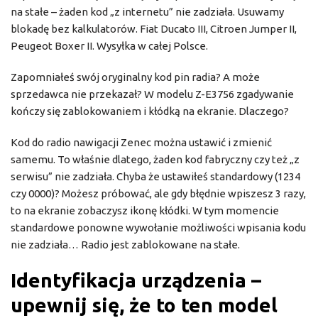
na stałe – żaden kod „z internetu” nie zadziała. Usuwamy
blokadę bez kalkulatorów. Fiat Ducato III, Citroen Jumper II,
Peugeot Boxer II. Wysyłka w całej Polsce.
Zapomniałeś swój oryginalny kod pin radia? A może
sprzedawca nie przekazał? W modelu Z-E3756 zgadywanie
kończy się zablokowaniem i kłódką na ekranie. Dlaczego?
Kod do radio nawigacji Zenec można ustawić i zmienić
samemu. To właśnie dlatego, żaden kod fabryczny czy też „z
serwisu” nie zadziała. Chyba że ustawiłeś standardowy (1234
czy 0000)? Możesz próbować, ale gdy błędnie wpiszesz 3 razy,
to na ekranie zobaczysz ikonę kłódki. W tym momencie
standardowe ponowne wywołanie możliwości wpisania kodu
nie zadziała… Radio jest zablokowane na stałe.
Identyfikacja urządzenia –
upewnij się, że to ten model