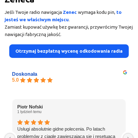
Jeśli Twoje radio nawigacja
Zenec
wymaga kodu pin,
to
jesteś we właściwym miejscu
.
Zamiast kupować używkę bez gwarancji, przywrócimy Twojej
nawigacji fabryczną jakość.
Otrzymaj bezpłatną wycenę odkodowania radia
Doskonała
5.0
K
5
Piotr Nofski
1 tydzień temu
R
Usługi absolutnie gidne polecenia. Po latach
l
problemów z ciągle zawieszającą się i resetuącą
O