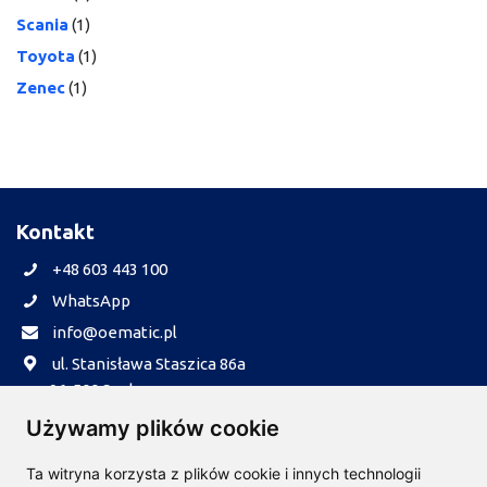
Scania
(1)
Toyota
(1)
Zenec
(1)
Kontakt
+48 603 443 100
WhatsApp
info@oematic.pl
ul. Stanisława Staszica 86a
96-500 Sochaczew
Informacje
Używamy plików cookie
Realizacja zamówień
Ta witryna korzysta z plików cookie i innych technologii