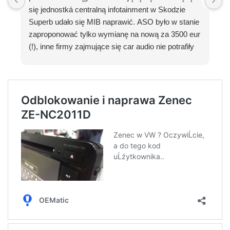
się jednostká centralną infotainment w Skodzie
t
Superb udało się MIB naprawić. ASO było w stanie
zaproponować tylko wymianę na nową za 3500 eur
(!), inne firmy zajmujące się car audio nie potrafiły
pomóc a Oematic zrobił naprawę w 1 dzień.